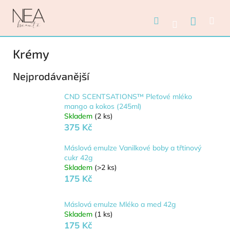
Přejít na obsah
Nákupn
Hledat
Me
Přihlášení
Krémy
Nejprodávanější
CND SCENTSATIONS™ Pleťové mléko
mango a kokos (245ml)
Skladem
(2 ks)
375 Kč
Máslová emulze Vanilkové boby a třtinový
cukr 42g
Skladem
(>2 ks)
175 Kč
Máslová emulze Mléko a med 42g
Skladem
(1 ks)
175 Kč