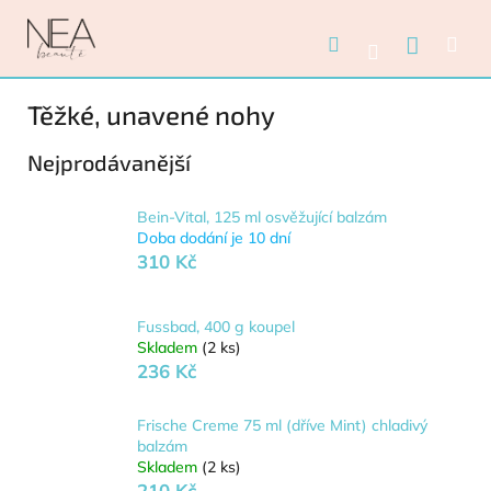
Přejít na obsah
Nákupn
Hledat
Me
Přihlášení
Těžké, unavené nohy
Nejprodávanější
Bein-Vital, 125 ml osvěžující balzám
Doba dodání je 10 dní
310 Kč
Fussbad, 400 g koupel
Skladem
(2 ks)
236 Kč
Frische Creme 75 ml (dříve Mint) chladivý
balzám
Skladem
(2 ks)
210 Kč