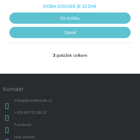
DOBA DODÁNÍ JE 10 DNÍ
Do košíku
Detail
3
položek celkem
Ovládací prvky výpisu
Zápatí
Kontakt
eshop
@
neabeaute.cz
+420 607 02 88 22
Facebook
nea_beaute