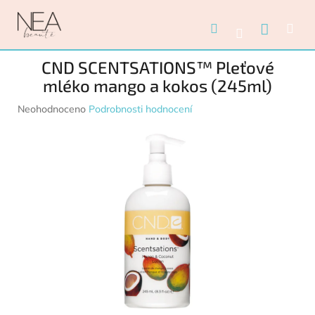
Přejít na obsah
Nákupn
Hledat
Me
Přihlášení
CND SCENTSATIONS™ Pleťové
mléko mango a kokos (245ml)
Průměrné hodnocení produktu je 0,0 z 5 hvězdiček.
Neohodnoceno
Podrobnosti hodnocení