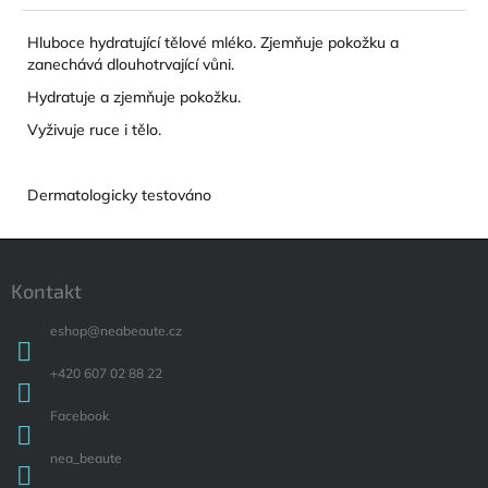
Hluboce hydratující tělové mléko. Zjemňuje pokožku a
zanechává dlouhotrvající vůni.
Hydratuje a zjemňuje pokožku.
Vyživuje ruce i tělo.
Dermatologicky testováno
Zápatí
Kontakt
eshop
@
neabeaute.cz
+420 607 02 88 22
Facebook
nea_beaute