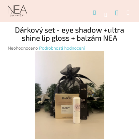
Přejít na obsah
Nákupn
Hledat
Me
Přihlášení
Dárkový set - eye shadow +ultra
shine lip gloss + balzám NEA
Průměrné hodnocení produktu je 0,0 z 5 hvězdiček.
Neohodnoceno
Podrobnosti hodnocení