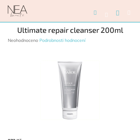
Přejít na obsah
Nákupn
Hledat
Me
Přihlášení
Ultimate repair cleanser 200ml
Průměrné hodnocení produktu je 0,0 z 5 hvězdiček.
Neohodnoceno
Podrobnosti hodnocení