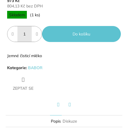
973 Kč
804,13 Kč bez DPH
Měrná cena:
Skladem
(1 ks)
Do košíku
Jemné čisticí mléko
Kategorie
:
BABOR
ZEPTAT SE
Twitter
Facebook
Popis
Diskuze