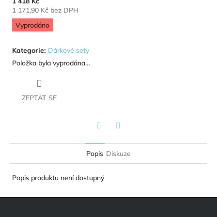
1 418 Kč
1 171,90 Kč bez DPH
Měrná cena:
Vyprodáno
Kategorie
:
Dárkové sety
Položka byla vyprodána…
ZEPTAT SE
Twitter
Facebook
Popis
Diskuze
Popis produktu není dostupný
Zápatí