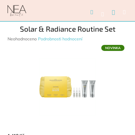
Přejít na obsah
Nákupn
Hledat
Me
Přihlášení
Solar & Radiance Routine Set
Průměrné hodnocení produktu je 0,0 z 5 hvězdiček.
Neohodnoceno
Podrobnosti hodnocení
NOVINKA