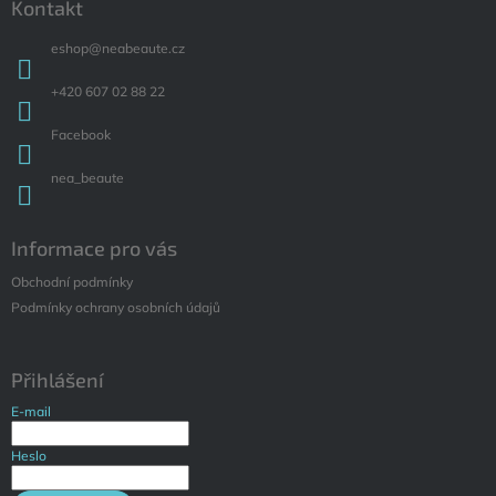
Kontakt
eshop
@
neabeaute.cz
+420 607 02 88 22
Facebook
nea_beaute
Informace pro vás
Obchodní podmínky
Podmínky ochrany osobních údajů
Přihlášení
E-mail
Heslo