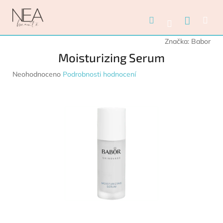
Přejít na obsah
Nákupn
Hledat
Me
Přihlášení
Značka:
Babor
Moisturizing Serum
Průměrné hodnocení produktu je 0,0 z 5 hvězdiček.
Neohodnoceno
Podrobnosti hodnocení