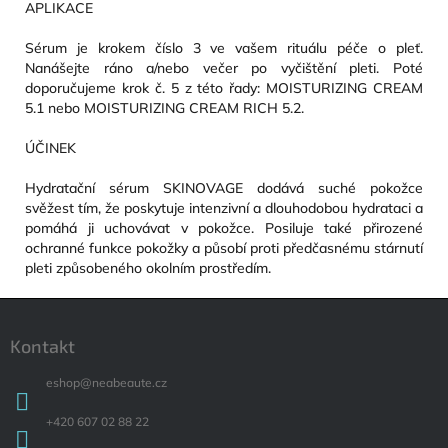
APLIKACE
Sérum je krokem číslo 3 ve vašem rituálu péče o pleť.
Nanášejte ráno a/nebo večer po vyčištění pleti. Poté
doporučujeme krok č. 5 z této řady: MOISTURIZING CREAM
5.1 nebo MOISTURIZING CREAM RICH 5.2.
ÚČINEK
Hydratační sérum SKINOVAGE dodává suché pokožce
svěžest tím, že poskytuje intenzivní a dlouhodobou hydrataci a
pomáhá ji uchovávat v pokožce. Posiluje také přirozené
ochranné funkce pokožky a působí proti předčasnému stárnutí
pleti způsobeného okolním prostředím.
Zápatí
Kontakt
eshop
@
neabeaute.cz
+420 607 02 88 22