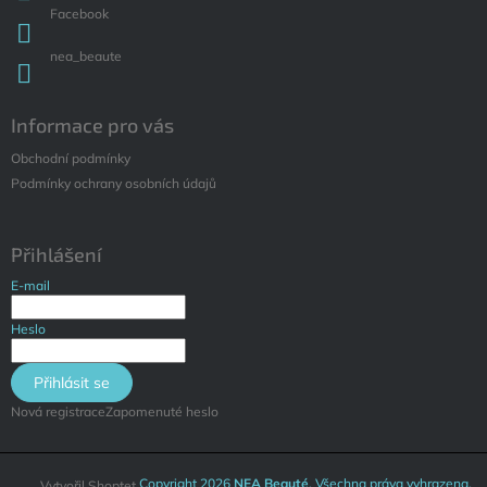
Facebook
nea_beaute
Informace pro vás
Obchodní podmínky
Podmínky ochrany osobních údajů
Přihlášení
E-mail
Heslo
Přihlásit se
Nová registrace
Zapomenuté heslo
Copyright 2026
NEA Beauté
. Všechna práva vyhrazena.
Vytvořil Shoptet