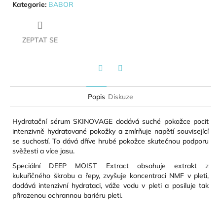
Kategorie
:
BABOR
ZEPTAT SE
Twitter
Facebook
Popis
Diskuze
Hydratační sérum SKINOVAGE dodává suché pokožce pocit
intenzivně hydratované pokožky a zmírňuje napětí související
se suchostí. To dává dříve hrubé pokožce skutečnou podporu
svěžesti a více jasu.
Speciální DEEP MOIST Extract obsahuje extrakt z
kukuřičného škrobu a řepy, zvyšuje koncentraci NMF v pleti,
dodává intenzivní hydrataci, váže vodu v pleti a posiluje tak
přirozenou ochrannou bariéru pleti.