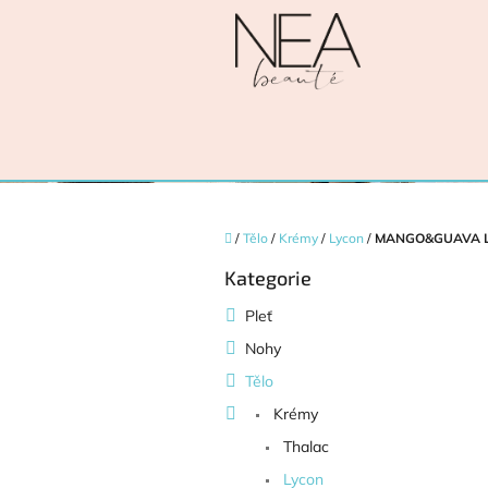
Přejít na obsah
Domů
/
Tělo
/
Krémy
/
Lycon
/
MANGO&GUAVA LO
Postranní panel
Kategorie
Přeskočit kategorie
Pleť
Nohy
Tělo
Krémy
Thalac
Lycon