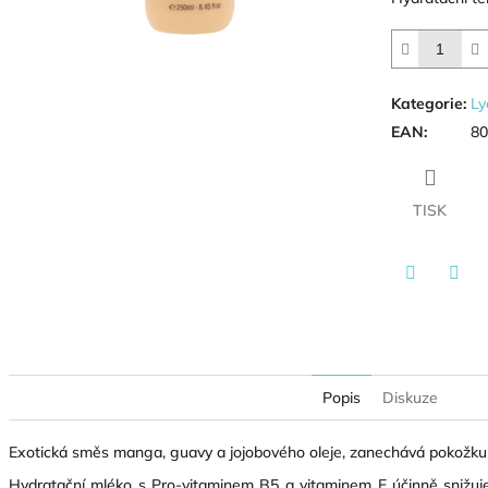
Kategorie
:
Ly
EAN
:
80
TISK
Twitter
Face
Popis
Diskuze
Exotická směs manga, guavy a jojobového oleje, zanechává pokožk
Hydratační mléko s Pro-vitaminem B5 a vitaminem E účinně snižuje 