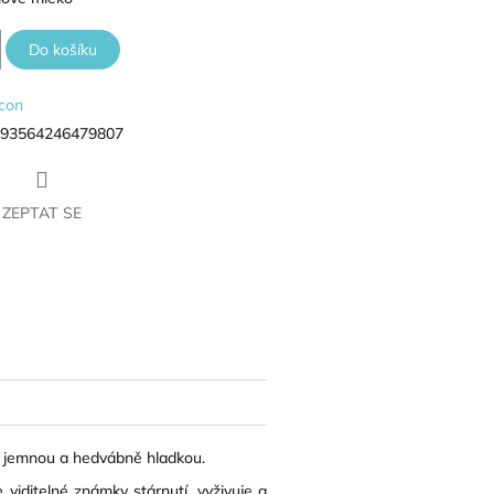
Do košíku
con
93564246479807
ZEPTAT SE
book
u jemnou a hedvábně hladkou.
viditelné známky stárnutí, vyživuje a