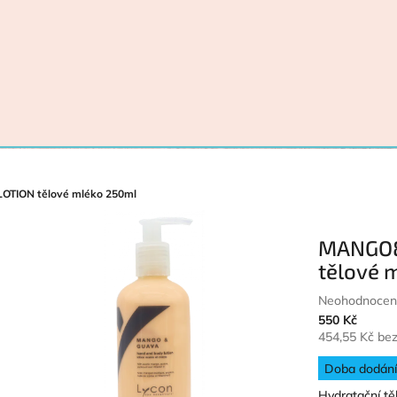
TION tělové mléko 250ml
MANGO&
tělové 
Průměrné hodn
Neohodnocen
550 Kč
454,55 Kč be
Měrná cena:
Doba dodání 
Hydratační tě