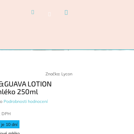
Nákupní košík
Hledat
Přihlášení
Značka:
Lycon
GUAVA LOTION
mléko 250ml
ocení produktu je 0,0 z 5 hvězdiček.
o
Podrobnosti hodnocení
z DPH
je 10 dní
lové mléko