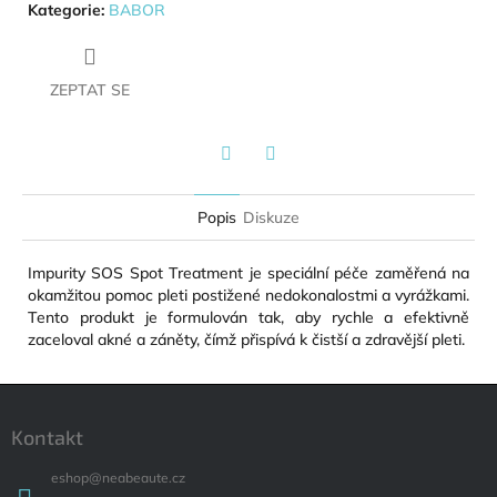
Kategorie
:
BABOR
ZEPTAT SE
Twitter
Facebook
Popis
Diskuze
Impurity SOS Spot Treatment je speciální péče zaměřená na
okamžitou pomoc pleti postižené nedokonalostmi a vyrážkami.
Tento produkt je formulován tak, aby rychle a efektivně
zaceloval akné a záněty, čímž přispívá k čistší a zdravější pleti.
Zápatí
Kontakt
eshop
@
neabeaute.cz