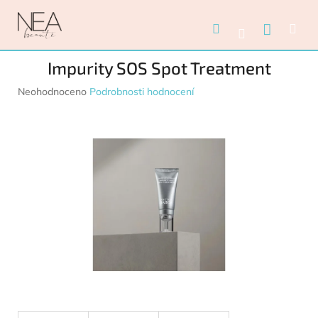
Přejít na obsah
Nákupn
Hledat
Me
Přihlášení
Impurity SOS Spot Treatment
Průměrné hodnocení produktu je 0,0 z 5 hvězdiček.
Neohodnoceno
Podrobnosti hodnocení