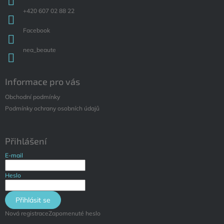
+420 607 02 88 22
Facebook
nea_beaute
Informace pro vás
Obchodní podmínky
Podmínky ochrany osobních údajů
Přihlášení
E-mail
Heslo
Přihlásit se
Nová registrace
Zapomenuté heslo