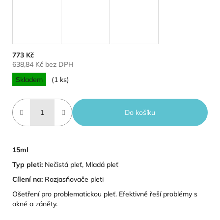
773 Kč
638,84 Kč bez DPH
Měrná cena:
Skladem
(1 ks)
Do košíku
15ml
Typ pleti:
Nečistá pleť, Mladá pleť
Cílení na:
Rozjasňovače pleti
Ošetření pro problematickou pleť. Efektivně řeší problémy s
akné a záněty.