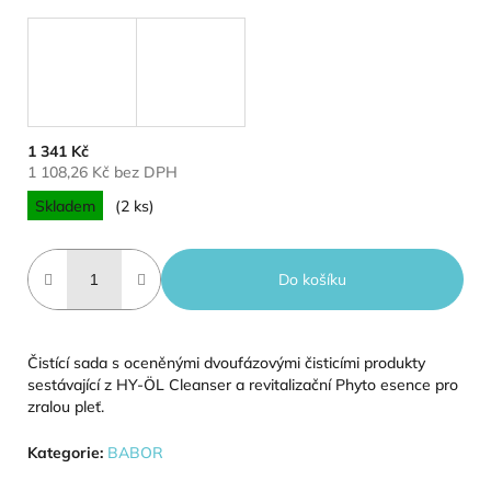
1 341 Kč
1 108,26 Kč bez DPH
Měrná cena:
Skladem
(2 ks)
Do košíku
Čistící sada s oceněnými dvoufázovými čisticími produkty
sestávající z HY-ÖL Cleanser a revitalizační Phyto esence pro
zralou pleť.
Kategorie
:
BABOR