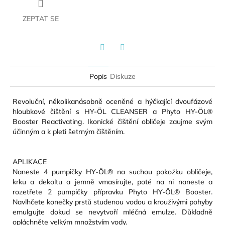
ZEPTAT SE
Twitter
Facebook
Popis
Diskuze
Revoluční, několikanásobně oceněné a hýčkající dvoufázové
hloubkové čištění s HY-ÖL CLEANSER a Phyto HY-ÖL®
Booster Reactivating. Ikonické čištění obličeje zaujme svým
účinným a k pleti šetrným čištěním.
APLIKACE
Naneste 4 pumpičky HY-ÖL® na suchou pokožku obličeje,
krku a dekoltu a jemně vmasírujte, poté na ni naneste a
rozetřete 2 pumpičky přípravku Phyto HY-ÖL® Booster.
Navlhčete konečky prstů studenou vodou a krouživými pohyby
emulgujte dokud se nevytvoří mléčná emulze. Důkladně
opláchněte velkým množstvím vody.