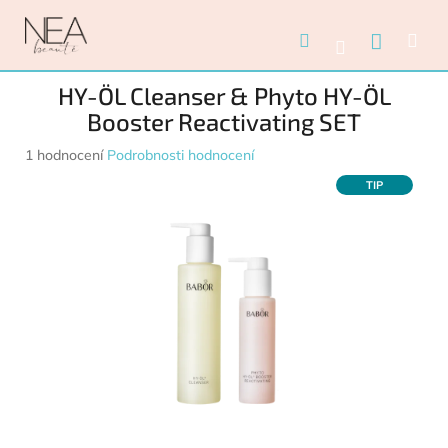
Přejít na obsah
Nákupn
Hledat
Me
Přihlášení
HY-ÖL Cleanser & Phyto HY-ÖL
Booster Reactivating SET
Průměrné hodnocení produktu je 5,0 z 5 hvězdiček.
1 hodnocení
Podrobnosti hodnocení
TIP