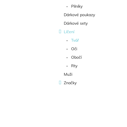
Pilníky
Dárkové poukazy
Dárkové sety
Líčení
Tvář
Oči
Obočí
Rty
Muži
Značky