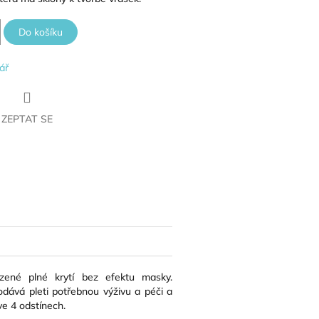
Do košíku
ář
ZEPTAT SE
book
zené plné krytí bez efektu masky.
dává pleti potřebnou výživu a péči a
e 4 odstínech.