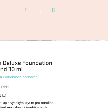
Nákupní košík
Hledat
Přihlášení
n Deluxe Foundation
nd 30 ml
ocení produktu je 0,0 z 5 hvězdiček.
o
Podrobnosti hodnocení
z DPH
1 ks)
-up s vysokým krytím pro náročnou
která má sklony k tvorbě vrásek.