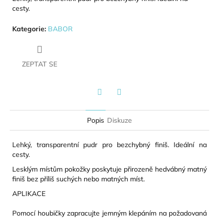
cesty.
Kategorie
:
BABOR
ZEPTAT SE
Twitter
Facebook
Popis
Diskuze
Lehký, transparentní pudr pro bezchybný finiš. Ideální na
cesty.
Lesklým místům pokožky poskytuje přirozeně hedvábný matný
finiš bez příliš suchých nebo matných míst.
APLIKACE
Pomocí houbičky zapracujte jemným klepáním na požadovaná