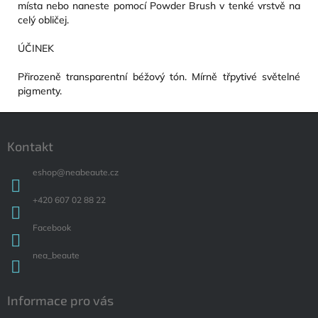
místa nebo naneste pomocí Powder Brush v tenké vrstvě na
celý obličej.
ÚČINEK
Přirozeně transparentní béžový tón. Mírně třpytivé světelné
pigmenty.
Zápatí
Kontakt
eshop
@
neabeaute.cz
+420 607 02 88 22
Facebook
nea_beaute
Informace pro vás