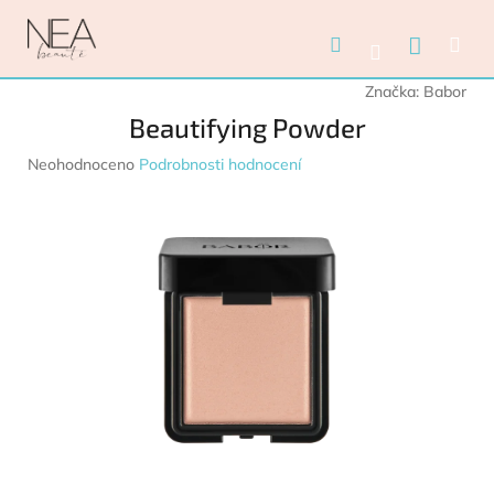
Přejít na obsah
Nákupn
Hledat
Me
Přihlášení
Značka:
Babor
Beautifying Powder
Průměrné hodnocení produktu je 0,0 z 5 hvězdiček.
Neohodnoceno
Podrobnosti hodnocení