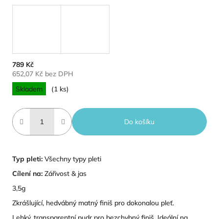
789 Kč
652,07 Kč bez DPH
Měrná cena:
Skladem
(1 ks)
Do košíku
Typ pleti:
Všechny typy pleti
Cílení na:
Zářivost & jas
3,5g
Zkrášlující, hedvábný matný finiš pro dokonalou pleť.
Lehký, transparentní pudr pro bezchybný finiš. Ideální na